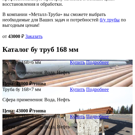
восстановления и обработки.
В компании «Металл-Труба» вы сможете выбрать
необходимые для Ваших задач и потребностей
б/у трубы
по
выгодным ценам!
от
43000
₽
Заказать
Каталог
бу труб
168 мм
Труба бу 168×6 мм
Купить
Подробнее
Сфера применения: Вода, Нефть
Цена: 43000 ₽/тонна
Труба бу 168×7 мм
Купить
Подробнее
Сфера применения: Вода, Нефть
Цена: 43000 ₽/тонна
Труба бу 168×8 мм
Купить
Подробнее
Сфера применения: Вода, Нефть