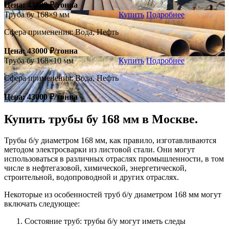
Цена: 43000 ₽/тонна
Труба бу 168×9 мм
Купить
Подробнее
Сфера применения: Вода, Нефть
Цена: 43000 ₽/тонна
Труба бу 168×10 мм
Купить
Подробнее
Сфера применения: Вода, Нефть
Цена: 43000 ₽/тонна
Купить трубы бу
168 мм
в Москве.
Трубы б/у диаметром 168 мм, как правило, изготавливаются
методом электросварки из листовой стали. Они могут
использоваться в различных отраслях промышленности, в том
числе в нефтегазовой, химической, энергетической,
строительной, водопроводной и других отраслях.
Некоторые из особенностей труб б/у диаметром 168 мм могут
включать следующее:
Состояние труб: трубы б/у могут иметь следы