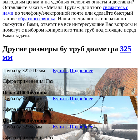
выгодным ценам и на удобных условиях оплаты и доставки?
Оставляйте заказ в «Металл-Труба»: для этого
свяжитесь с
нами
по телефону/электронной почте или сделайте быстрый
запрос
обратного звонка
. Наши специалисты оперативно
свяжутся с Вами, ответят на все интересующие Вас вопросы и
помогут с выбором конкретного типа труб под стоящие перед
Вами задачи.
Другие размеры бу труб диаметра
325
мм
Труба бу 325×10 мм
Купить
Подробнее
Сфера применения: Газ
Цена: 41000 ₽/тонна
Труба бу 325×9 мм
Купить
Подробнее
Сфера применения: Газ
Цена: 41000 ₽/тонна
Труба бу 325х8 мм
Купить
Подробнее
Сфера применения: Газ