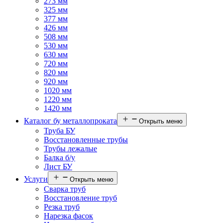
273 мм
325 мм
377 мм
426 мм
508 мм
530 мм
630 мм
720 мм
820 мм
920 мм
1020 мм
1220 мм
1420 мм
Каталог бу металлопроката
Открыть меню
Труба БУ
Восстановленные трубы
Трубы лежалые
Балка б/у
Лист БУ
Услуги
Открыть меню
Сварка труб
Восстановление труб
Резка труб
Нарезка фасок