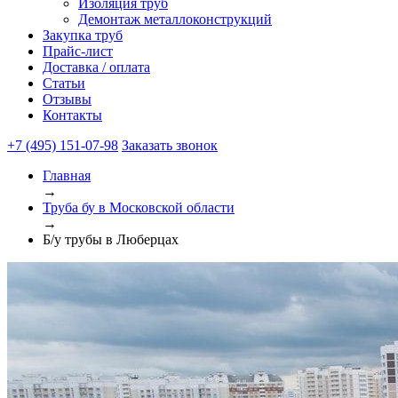
Изоляция труб
Демонтаж металлоконструкций
Закупка труб
Прайс-лист
Доставка / оплата
Статьи
Отзывы
Контакты
+7 (495) 151-07-98
Заказать звонок
Главная
→
Труба бу в Московской области
→
Б/у трубы в Люберцах