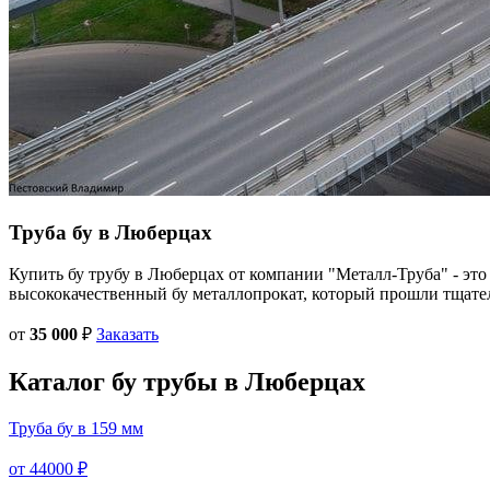
Труба бу в
Люберцах
Купить бу трубу в Люберцах от компании "Металл-Труба" - это
высококачественный бу металлопрокат, который прошли тщате
от
35 000
₽
Заказать
Каталог
бу трубы
в Люберцах
Труба бу в 159 мм
от 44000 ₽