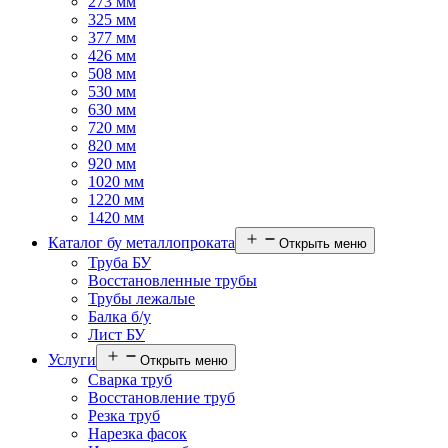
273 мм
325 мм
377 мм
426 мм
508 мм
530 мм
630 мм
720 мм
820 мм
920 мм
1020 мм
1220 мм
1420 мм
Каталог бу металлопроката
Открыть меню
Труба БУ
Восстановленные трубы
Трубы лежалые
Балка б/у
Лист БУ
Услуги
Открыть меню
Сварка труб
Восстановление труб
Резка труб
Нарезка фасок