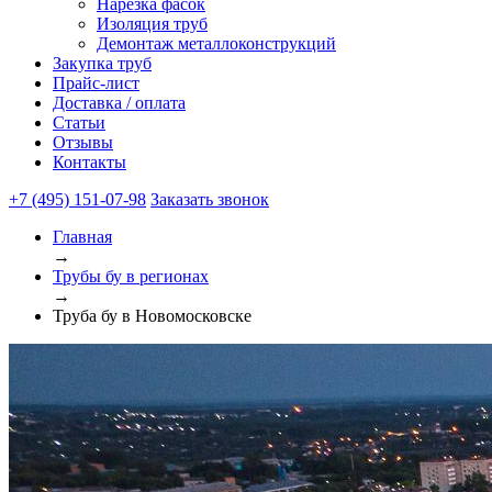
Нарезка фасок
Изоляция труб
Демонтаж металлоконструкций
Закупка труб
Прайс-лист
Доставка / оплата
Статьи
Отзывы
Контакты
+7 (495) 151-07-98
Заказать звонок
Главная
→
Трубы бу в регионах
→
Труба бу в Новомосковске