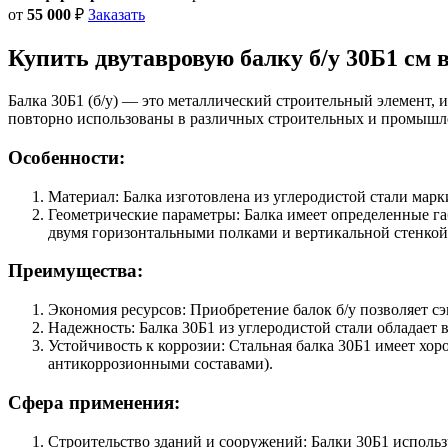
от
55 000
₽
Заказать
Купить двутавровую балку б/у
30Б1 см
в
Балка 30Б1 (б/у) — это металлический строительный элемент,
повторно использованы в различных строительных и промышл
Особенности:
Материал: Балка изготовлена из углеродистой стали марк
Геометрические параметры: Балка имеет определенные га
двумя горизонтальными полками и вертикальной стенкой
Преимущества:
Экономия ресурсов: Приобретение балок б/у позволяет с
Надежность: Балка 30Б1 из углеродистой стали обладает 
Устойчивость к коррозии: Стальная балка 30Б1 имеет хо
антикоррозионными составами).
Сфера применения:
Строительство зданий и сооружений: Балки 30Б1 использ