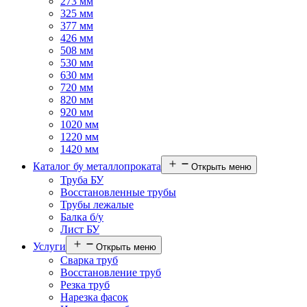
273 мм
325 мм
377 мм
426 мм
508 мм
530 мм
630 мм
720 мм
820 мм
920 мм
1020 мм
1220 мм
1420 мм
Каталог бу металлопроката
Открыть меню
Труба БУ
Восстановленные трубы
Трубы лежалые
Балка б/у
Лист БУ
Услуги
Открыть меню
Сварка труб
Восстановление труб
Резка труб
Нарезка фасок