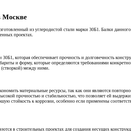
 Москве
 изготовленный из углеродистой стали марки 30Б1. Балки данног
енных проектах.
и 30Б1, которая обеспечивает прочность и долговечность констр
бариты и форму, которые определяются требованиями конкретног
 (створкой) между ними.
экономить материальные ресурсы, так как они являются повторн
высокой прочностью и стабильностью, что позволяет ей выдержи
рошую стойкость к коррозии, особенно если применены соответ
уются в строительных проектах для создания несущих конструкц