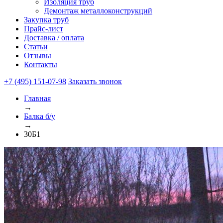
Изоляция труб
Демонтаж металлоконструкций
Закупка труб
Прайс-лист
Доставка / оплата
Статьи
Отзывы
Контакты
+7 (495) 151-07-98
Заказать звонок
Главная
→
Балка б/у
→
30Б1